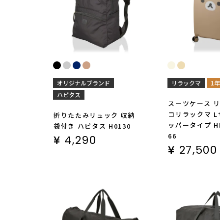
オリジナルブランド
リラックマ
1
ハピタス
スーツケース 
コリラックマ L
折りたたみリュック 収納
ッパータイプ HP
袋付き ハピタス H0130
66
¥
4,290
¥
27,500