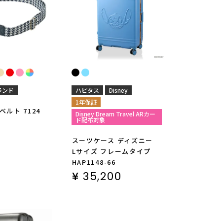
ランド
ハピタス
Disney
1年保証
ルト 7124
Disney Dream Travel ARカー
ド配布対象
スーツケース ディズニー
Lサイズ フレームタイプ
HAP1148-66
¥
35,200