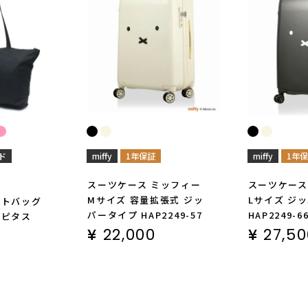
ド
miffy
1年保証
miffy
1年
スーツケース ミッフィー
スーツケース
Mサイズ 容量拡張式 ジッ
Lサイズ ジ
ートバッグ
パータイプ HAP2249-57
HAP2249-6
ハピタス
¥
22,000
¥
27,5