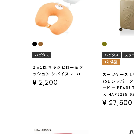
ハピタス
ハピタス
スヌ
1年保証
2in1枕 ネックピロー＆ク
ッション シバイヌ 7131
スーツケース L
¥
2,200
75L ジッパー
ーピー PEANU
ス HAP2285-6
¥
27,500