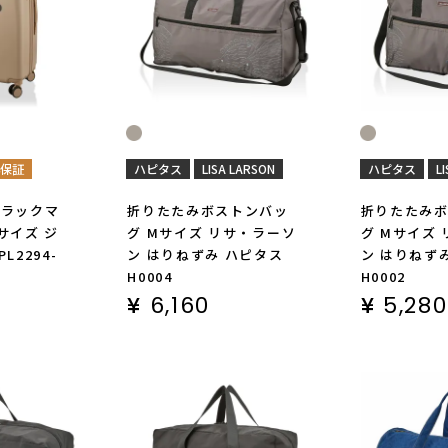
年保証
ハピタス
LISA LARSON
ハピタス
L
リラックマ
折りたたみボストンバッ
折りたたみ
サイズ ジ
グ Mサイズ リサ・ラーソ
グ Mサイズ
L2294-
ン はりねずみ ハピタス
ン はりねず
H0004
H0002
¥
6,160
¥
5,280