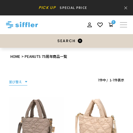
PICK UP
SPECIAL PRICE
0
SEARCH
HOME
PEANUTS 75周年商品一覧
7
件中
1
-
7
件表示
並び替え