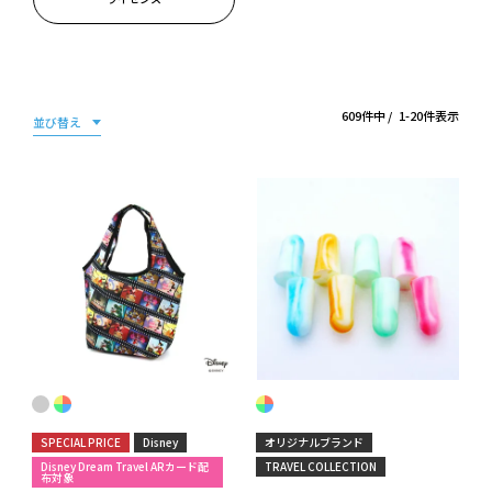
609
件中
1
-
20
件表示
並び替え
SPECIAL PRICE
Disney
オリジナルブランド
Disney Dream Travel ARカード配
TRAVEL COLLECTION
布対象