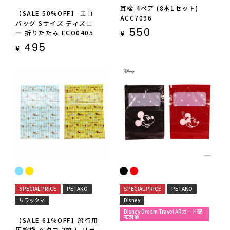
耳栓 4ペア (8本1セット)
【SALE 50%OFF】 エコ
ACC7096
バッグ Sサイズ ディズニ
550
ー 折りたたみ ECO0405
¥
495
¥
SPECIAL PRICE
PETAKO
SPECIAL PRICE
PETAKO
リラックマ
Disney
Disney Dream Travel ARカード配
布対象
【SALE 61％OFF】旅行用
圧縮袋 ペタコ 2枚入 リラ