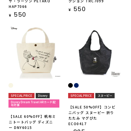
サ・ラーソン PETAKO
クション TRC7099
HAP7066
550
¥
550
¥
SPECIAL PRICE
Disney
SPECIAL PRICE
スヌーピー
Disney Dream Travel ARカード配
布対象
【SALE 50%OFF】コンビ
ニバッグ スヌーピー 折り
【SALE 60%OFF】帆布ミ
たたみ マグぴた
ニトートバッグ ディズニ
ECO0417
ー DNY6015