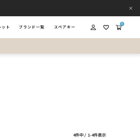
0
レット
ブランド一覧
スペアキー
ET
BRAND
SPARE KEY
4
件中
1
-
4
件表示