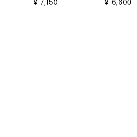
¥
7,150
¥
6,600