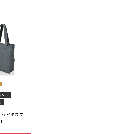
ランド
ス
 ハピタスプ
81