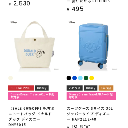
ー 折りたたみ ECO0405
2,530
¥
495
¥
SPECIAL PRICE
Disney
ハピタス
Disney
1年保証
Disney Dream Travel ARカード配
Disney Dream Travel ARカード配
布対象
布対象
【SALE 60%OFF】帆布ミ
スーツケース Sサイズ 30L
ニトートバッグ ドナルド
ジッパータイプ ディズニ
ダック ディズニー
ー HAP2212-48
DNY6015
19,800
¥