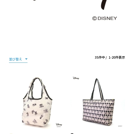
35
件中
1
-
20
件表示
並び替え