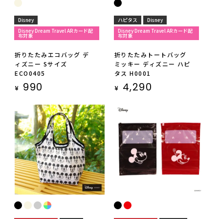
Disney
ハピタス
Disney
Disney Dream Travel ARカード配
Disney Dream Travel ARカード配
布対象
布対象
折りたたみエコバッグ デ
折りたたみトートバッグ
ィズニー Sサイズ
ミッキー ディズニー ハピ
ECO0405
タス H0001
990
4,290
¥
¥