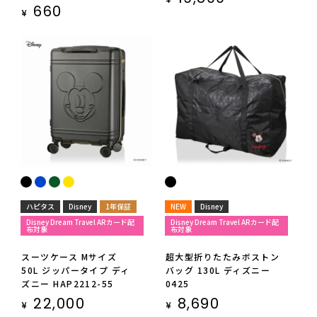
660
¥
ハピタス
Disney
1年保証
NEW
Disney
Disney Dream Travel ARカード配
Disney Dream Travel ARカード配
布対象
布対象
スーツケース Mサイズ
超大型折りたたみボストン
50L ジッパータイプ ディ
バッグ 130L ディズニー
ズニー HAP2212-55
0425
22,000
8,690
¥
¥