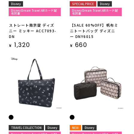
Disney
SPECIAL PRICE
Disney
Disney Dream Travel ARカード配
Disney Dream Travel ARカード配
布対象
布対象
ストレート南京錠 ディズ
【SALE 60%OFF】帆布ミ
ニー ミッキー ACC7093-
ニトートバッグ ディズニ
DN
ー DNY6015
1,320
660
¥
¥
TRAVEL COLLECTION
Disney
NEW
Disney