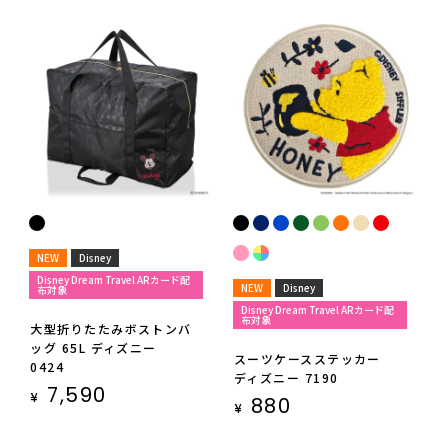
NEW
Disney
Disney Dream Travel ARカード配
NEW
Disney
布対象
Disney Dream Travel ARカード配
布対象
大型折りたたみボストンバ
ッグ 65L ディズニー
スーツケースステッカー
0424
ディズニー 7190
7,590
¥
880
¥