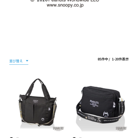
85
件中
1
-
20
件表示
並び替え