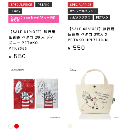
SPECIAL PRICE
PETAKO
SPECIAL PRICE
Disney
オリジナルブランド
Disney Dream Travel ARカード配
ハピタスプラス
PETAKO
布対象
【SALE 68％OFF】旅行用
【SALE 61％OFF】旅行用
圧縮袋 ペタコ 3枚入り
圧縮袋 ペタコ 2枚入 ディ
PETAKO HPL7130-M
ズニー PETAKO
550
PTK7066
¥
550
¥