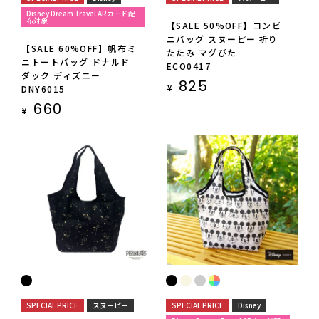
Disney Dream Travel ARカード配
布対象
【SALE 50%OFF】コンビ
ニバッグ スヌーピー 折り
【SALE 60%OFF】帆布ミ
たたみ マグぴた
ニトートバッグ ドナルド
ECO0417
ダック ディズニー
825
¥
DNY6015
660
¥
SPECIAL PRICE
スヌーピー
SPECIAL PRICE
Disney