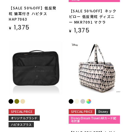
【SALE 50％OFF】低反発
【SALE 50％OFF】ネック
枕 猫耳付き ハピタス
ピロー 低反発枕 ディズニ
HAP7063
ー MKR7091 マクラ
1,375
¥
1,375
¥
SPECIAL PRICE
SPECIAL PRICE
Disney
オリジナルブランド
Disney Dream Travel ARカード配
布対象
ハピタスプラス