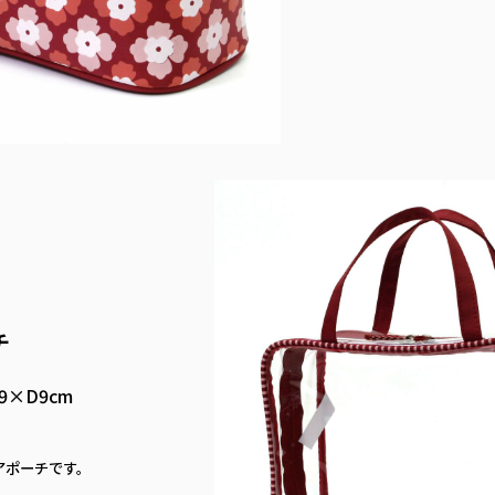
チ
9×D9cm
アポーチです。