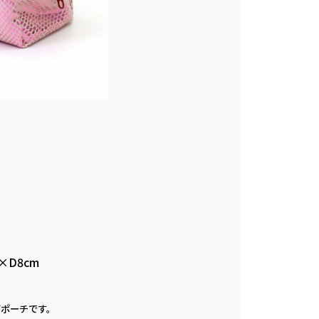
×D8cm
ズポーチです。