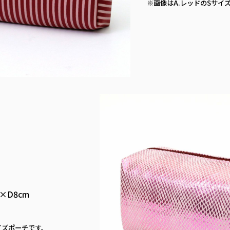
※画像はA.レッドのSサイ
×D8cm
イズポーチです。