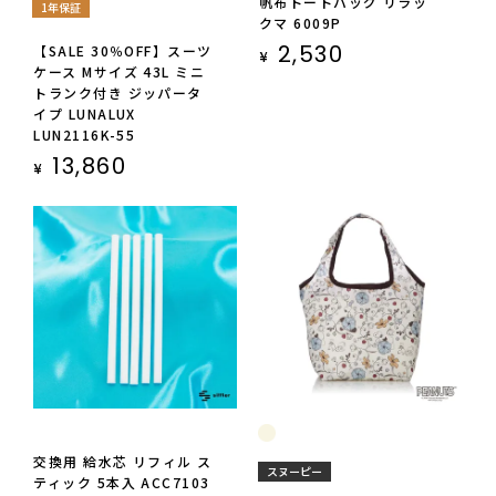
帆布トートバッグ リラッ
1年保証
クマ 6009P
2,530
【SALE 30％OFF】スーツ
¥
ケース Mサイズ 43L ミニ
トランク付き ジッパータ
イプ LUNALUX
LUN2116K-55
13,860
¥
交換用 給水芯 リフィル ス
スヌーピー
ティック 5本入 ACC7103