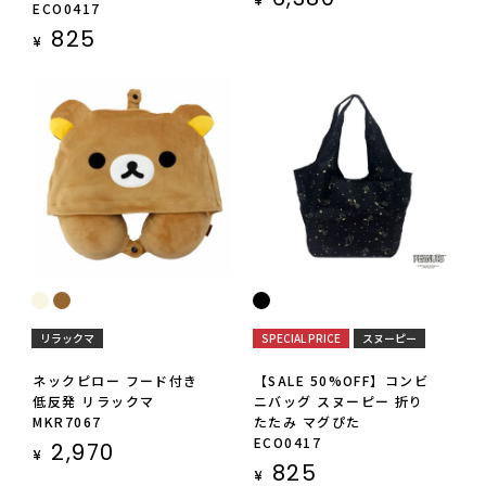
¥
ECO0417
825
¥
リラックマ
SPECIAL PRICE
スヌーピー
ネックピロー フード付き
【SALE 50%OFF】コンビ
低反発 リラックマ
ニバッグ スヌーピー 折り
MKR7067
たたみ マグぴた
ECO0417
2,970
¥
825
¥