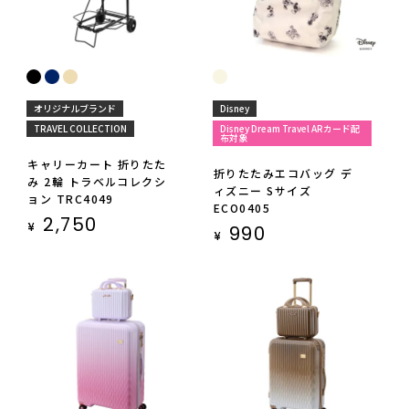
オリジナルブランド
Disney
TRAVEL COLLECTION
Disney Dream Travel ARカード配
布対象
キャリーカート 折りたた
折りたたみエコバッグ デ
み 2輪 トラベルコレクシ
ィズニー Sサイズ
ョン TRC4049
ECO0405
2,750
¥
990
¥