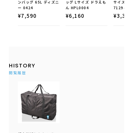
ンバッグ 65L ディズニ
ッグ Lサイズ ドラえも
サイズ ド
ー 0424
ん HPL0004
7129-L
¥
7,590
¥
6,160
¥
3,300
HISTORY
閲覧履歴