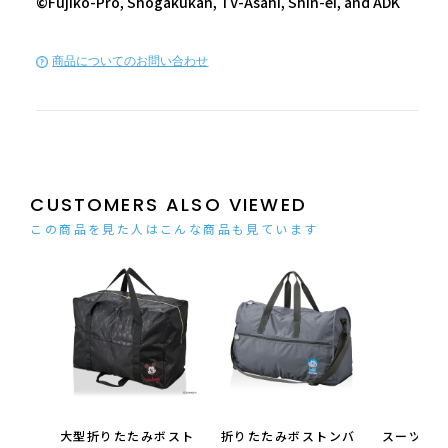
©Fujiko-Pro, Shogakukan, TV-Asahi, Shin-ei, and ADK
商品についてのお問い合わせ
CUSTOMERS ALSO VIEWED
この商品を見た人はこんな商品も見ています
大型折りたたみボスト
折りたたみボストンバ
スーツケー