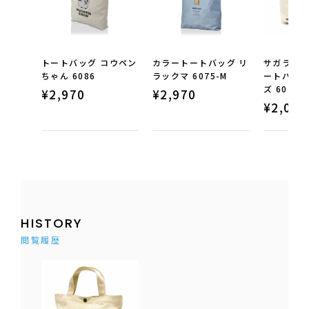
トートバッグ コウペン
カラートートバッグ リ
サガラ刺繍
ちゃん 6086
ラックマ 6075-M
ートバッグ
ズ 6015
¥
2,970
¥
2,970
¥
2,090
HISTORY
閲覧履歴