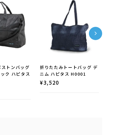
ボストンバッグ
折りたたみトートバッグ デ
折りたたみ
ラック ハピタス
ニム ハピタス H0001
Lサイズ ハピ
¥
3,520
¥
4,510