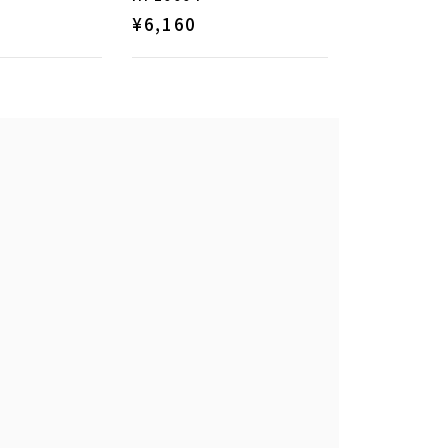
¥
6,160
¥
5,280