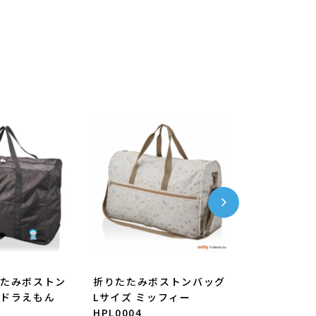
たたみボストン
折りたたみボストンバッグ
折りたたみ
L ドラえもん
Lサイズ ミッフィー
Mサイズ ち
HPL0004
HPL0002