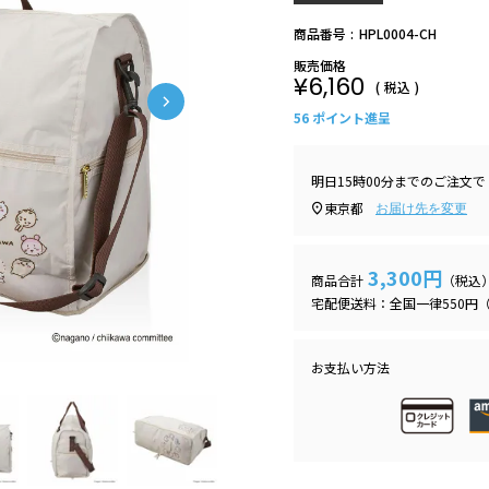
商品番号
HPL0004-CH
販売価格
¥
6,160
税込
56
ポイント進呈
明日
15時00分
までのご注文で
東京都
お届け先を変更
3,300円
商品合計
（税込
宅配便送料：全国一律550円（
お支払い方法