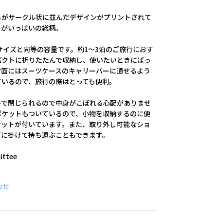
ちがサークル状に並んだデザインがプリントされて
ちがいっぱいの総柄。
Sサイズと同等の容量です。約1～3泊のご旅行におす
パクトに折りたたんで収納し、使いたいときにぱっ
背面にはスーツケースのキャリーバーに通せるよう
ているので、旅行の際はとっても便利。
ーで閉じられるので中身がこぼれる心配がありませ
ポケットもついているので、小物を収納するのに便
ケットが付いています。また、取り外し可能なショ
肩に掛けて持ち運ぶこともできます。
ittee
わせ