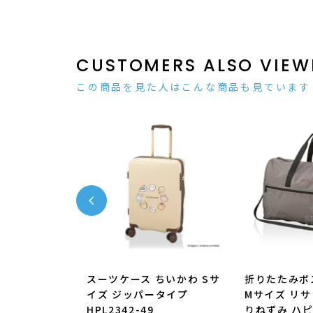
CUSTOMERS ALSO VIEW
この商品を見た人はこんな商品も見ています
ボストンバッグ
スーツケース ちいかわ Sサ
折りたたみボ
ズ オサムグッ
イズ ジッパータイプ
Mサイズ リサ
0004
HPL2342-49
りねずみ ハピ