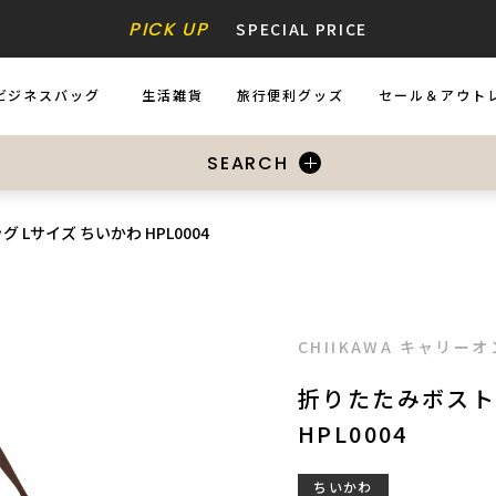
PICK UP
SPECIAL PRICE
ビジネスバッグ
生活雑貨
旅行便利グッズ
セール＆アウト
USINESS BAGS
ZAKKA
ACCESSORIES
SALE&OUTL
SEARCH
Lサイズ ちいかわ HPL0004
CHIIKAWA キャリ
折りたたみボスト
HPL0004
ちいかわ