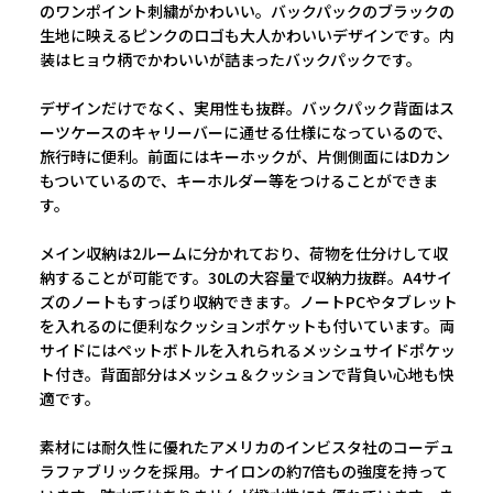
のワンポイント刺繍がかわいい。バックパックのブラックの
生地に映えるピンクのロゴも大人かわいいデザインです。内
装はヒョウ柄でかわいいが詰まったバックパックです。
デザインだけでなく、実用性も抜群。バックパック背面はス
ーツケースのキャリーバーに通せる仕様になっているので、
旅行時に便利。前面にはキーホックが、片側側面にはDカン
もついているので、キーホルダー等をつけることができま
す。
メイン収納は2ルームに分かれており、荷物を仕分けして収
納することが可能です。30Lの大容量で収納力抜群。A4サイ
ズのノートもすっぽり収納できます。ノートPCやタブレット
を入れるのに便利なクッションポケットも付いています。両
サイドにはペットボトルを入れられるメッシュサイドポケッ
ト付き。背面部分はメッシュ＆クッションで背負い心地も快
適です。
素材には耐久性に優れたアメリカのインビスタ社のコーデュ
ラファブリックを採用。ナイロンの約7倍もの強度を持って