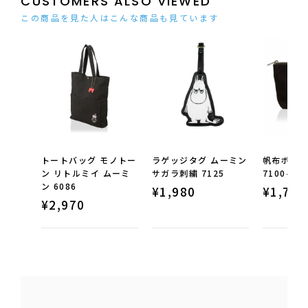
CUSTOMERS ALSO VIEWED
この商品を見た人はこんな商品も見ています
トートバッグ モノトー
ラゲッジタグ ムーミン
帆布ポーチ
ン リトルミイ ムーミ
サガラ刺繍 7125
7100-M
ン 6086
¥
1,980
¥
1,760
¥
2,970