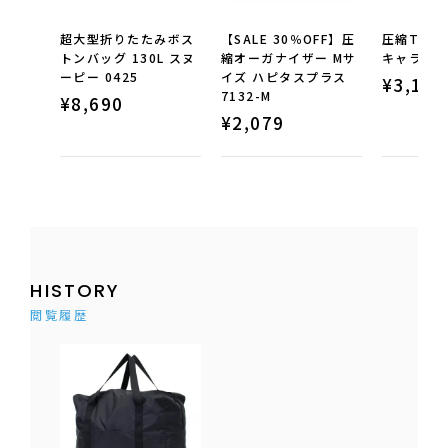
超大型折りたたみボス
【SALE 30％OFF】圧
圧縮Tシャ
トンバッグ 130L スヌ
縮オーガナイザー Mサ
キャラクター
ーピー 0425
イズ ハピタスプラス
¥
3,190
7132-M
¥
8,690
¥
2,079
HISTORY
閲覧履歴