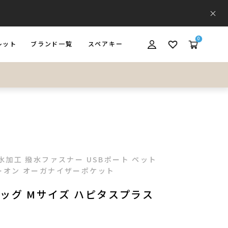
0
レット
ブランド一覧
スペアキー
ET
BRAND
SPARE KEY
水加工 撥水ファスナー USBポート ペット
ーオン オーガナイザーポケット
ッグ Mサイズ ハピタスプラス