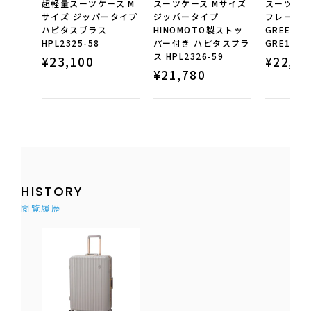
超軽量スーツケース M
スーツケース Mサイズ
スーツケー
サイズ ジッパータイプ
ジッパータイプ
フレーム
ハピタスプラス
HINOMOTO製ストッ
GREEN W
HPL2325-58
パー付き ハピタスプラ
GRE1153
ス HPL2326-59
¥
23,100
¥
22,88
¥
21,780
HISTORY
閲覧履歴