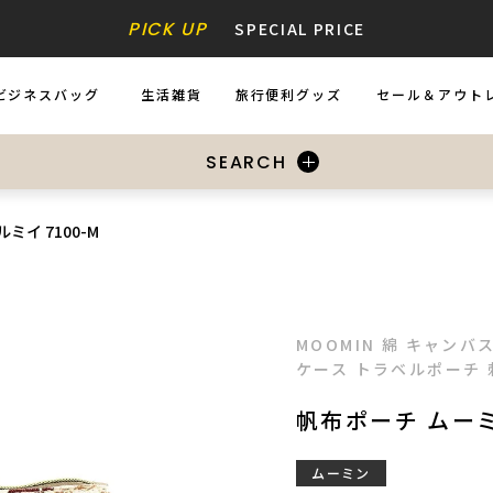
PICK UP
SPECIAL PRICE
ビジネスバッグ
生活雑貨
旅行便利グッズ
セール＆アウト
USINESS BAGS
ZAKKA
ACCESSORIES
SALE&OUTL
SEARCH
ミイ 7100-M
MOOMIN 綿 キャン
ケース トラベルポーチ 
帆布ポーチ ムーミ
ムーミン