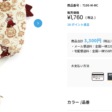
商品番号
7100-M-MC
販売価格
¥
1,760
税込
16
ポイント進呈
3,300円
商品合計
（税込
・メール便送料：全国一律22
・宅配便送料：全国一律550円
お支払い方法
カラー
品番