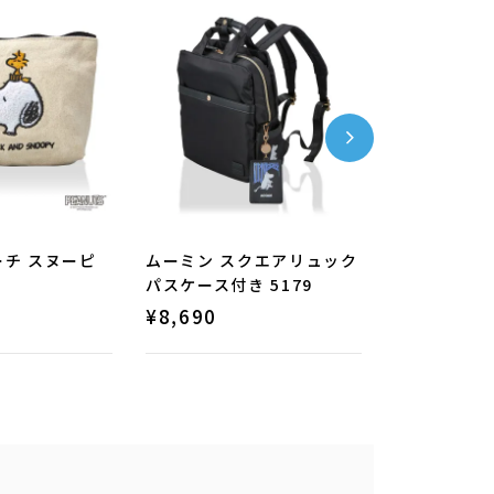
ーチ スヌーピ
ムーミン スクエアリュック
折りたたみ 
パスケース付き 5179
サンリオキ
HPL0001
¥
8,690
¥
4,290