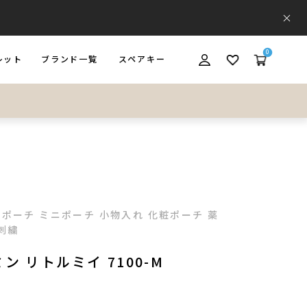
0
レット
ブランド一覧
スペアキー
ET
BRAND
SPARE KEY
バスポーチ ミニポーチ 小物入れ 化粧ポーチ 薬
刺繍
ン リトルミイ 7100-M