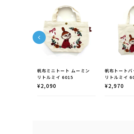
ベルト ムーミ
帆布ミニトート ムーミン
帆布トートバ
7124
リトルミイ 6015
リトルミイ 60
¥
2,090
¥
2,970