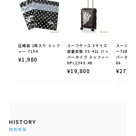
圧縮袋 2枚入り ミッフ
スーツケース Sサイズ
スーツケー
ィー 7194
容量拡張 35-42L ジッ
ー70周年 
パータイプ ミッフィー
パータイプ 
¥
1,980
HPL2343-48
66
¥
19,800
¥
27,50
HISTORY
閲覧履歴