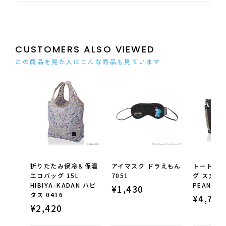
CUSTOMERS ALSO VIEWED
この商品を見た人はこんな商品も見ています
折りたたみ保冷＆保温
アイマスク ドラえもん
トートシ
エコバッグ 15L
7051
グ スヌー
HIBIYA-KADAN ハピ
PEANUTS
¥
1,430
タス 0416
¥
4,730
¥
2,420