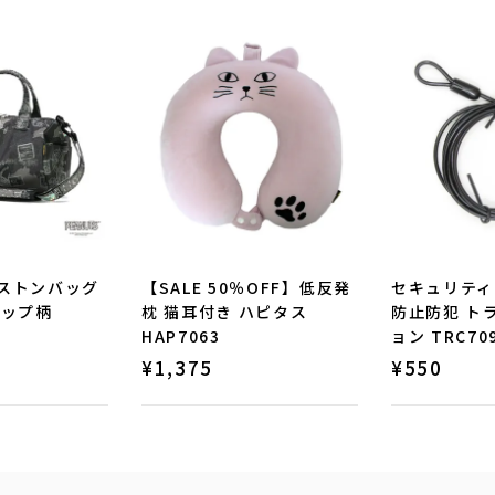
ストンバッグ
【SALE 50％OFF】低反発
セキュリティ
マップ柄
枕 猫耳付き ハピタス
防止防犯 ト
HAP7063
ョン TRC70
¥
1,375
¥
550