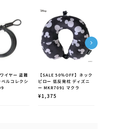
ワイヤー 盗難
【SALE 50％OFF】ネック
【SALE 6
ラベルコレクシ
ピロー 低反発枕 ディズニ
ニトートバッ
99
ー MKR7091 マクラ
DNY6015
¥
1,375
¥
660