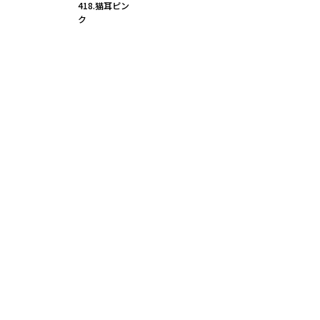
418.猫耳ピン
ク