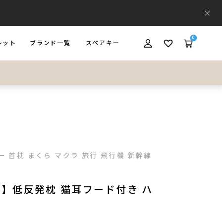
0
レット
ブランド一覧
スペアキー
ET
BRAND
SPARE KEY
ロー 首枕 まくら マクラ 旅行 飛行機 新幹線
OFF】低反発枕 猫耳フード付き ハ