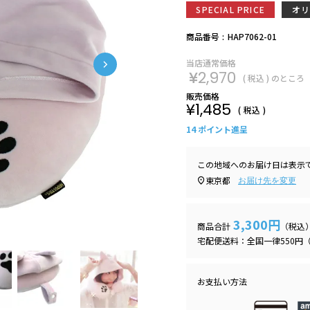
SPECIAL PRICE
オ
商品番号
HAP7062-01
当店通常価格
¥
2,970
のところ
販売価格
¥
1,485
税込
14
ポイント進呈
この地域へのお届け日は表示
東京都
お届け先を変更
3,300円
商品合計
（税込
宅配便送料：全国一律550円（
お支払い方法