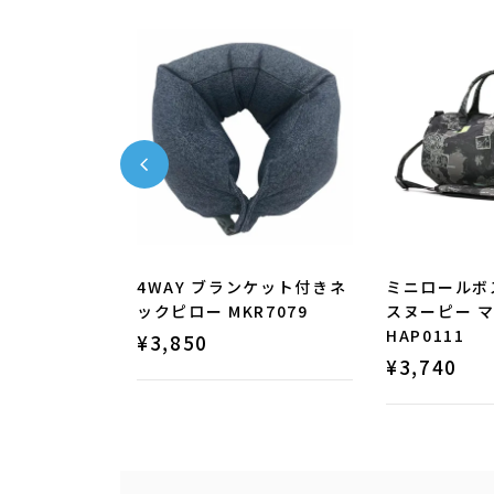
ックピロー＆ク
4WAY ブランケット付きネ
ミニロールボ
ミン ニョロ
ックピロー MKR7079
スヌーピー 
HAP0111
¥
3,850
¥
3,740