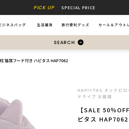
PICK UP
SPECIAL PRICE
ビジネスバッグ
生活雑貨
旅行便利グッズ
セール＆アウト
USINESS BAGS
ZAKKA
ACCESSORIES
SALE&OUTL
SEARCH
発枕 猫耳フード付き ハピタス HAP7062
HAPI+TAS ネックピ
ドライブ お昼寝
【SALE 50％
ピタス HAP7062