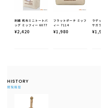
刺繍 帆布ミニトートバ
フラットポーチ ミッフ
ラゲッジタ
ッグ ミッフィー 6077
ィー 7114
サガラ刺繍 
¥
2,420
¥
1,980
¥
1,980
HISTORY
閲覧履歴